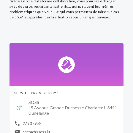
Grâce à notre plateforme collaborative, vous pourrez échanger
avec des proches-aidants, patients... qui partagent les mêmes
problématiques que vous. Ce qui vous permettra de faire "un pas
de côté" et appréhender la situation sous un angle nouveau.
SERVICE PROVIDED BY :
SOSS
45 Avenue Grande Duchesse Charlotte L 3441
Dudelange
27 93 59 58
contact@soss.lu